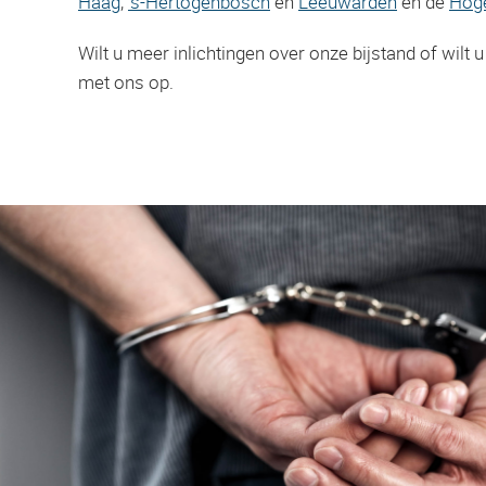
Haag
,
‘s-Hertogenbosch
en
Leeuwarden
en de
Hoge
Wilt u meer inlichtingen over onze bijstand of wilt
met ons op.