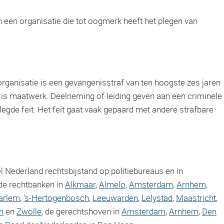
n een organisatie die tot oogmerk heeft het plegen van
rganisatie is een gevangenisstraf van ten hoogste zes jaren
g is maatwerk. Deelneming of leiding geven aan een criminele
elegde feit. Het feit gaat vaak gepaard met andere strafbare
 Nederland rechtsbijstand op politiebureaus en in
de rechtbanken in
Alkmaar
,
Almelo
,
Amsterdam
,
Arnhem
,
arlem
,
‘s-Hertogenbosch
,
Leeuwarden
,
Lelystad
,
Maastricht
,
n
en
Zwolle
, de gerechtshoven in
Amsterdam
,
Arnhem
,
Den