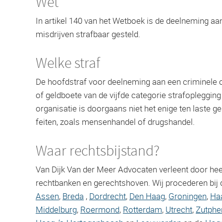
Wet
In artikel 140 van het Wetboek is de deelneming aa
misdrijven strafbaar gesteld.
Welke straf
De hoofdstraf voor deelneming aan een criminele o
of geldboete van de vijfde categorie strafopleggin
organisatie is doorgaans niet het enige ten laste g
feiten, zoals mensenhandel of drugshandel.
Waar rechtsbijstand?
Van Dijk Van der Meer Advocaten verleent door heel
rechtbanken en gerechtshoven. Wij procederen bij 
Assen
,
Breda
,
Dordrecht
,
Den Haag
,
Groningen
,
Ha
Middelburg
,
Roermond
,
Rotterdam
,
Utrecht
,
Zutphe