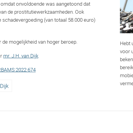
er omdat onvoldoende was aangetoond dat
 van de prostitutiewerkzaamheden. Ook
e schadevergoeding (van totaal 58.000 euro)
r de mogelijkheid van hoger beroep.
Hebt 
voor u
or
mr. J.H. van Dijk
beken
berei
RBAMS:2022:674
mobie
verme
Dijk